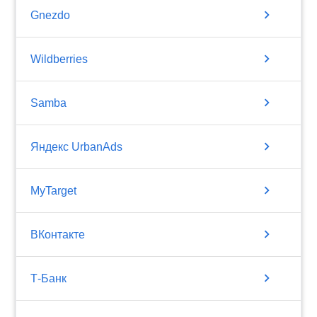
chevron_right
Gnezdo
chevron_right
Wildberries
chevron_right
Samba
chevron_right
Яндекс UrbanAds
chevron_right
MyTarget
chevron_right
ВКонтакте
chevron_right
Т-Банк