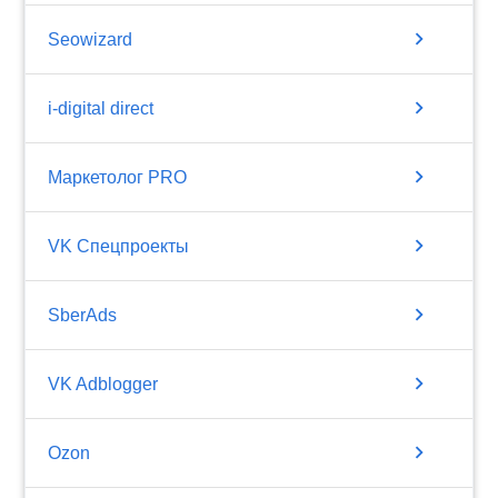
chevron_right
Seowizard
chevron_right
i-digital direct
chevron_right
Маркетолог PRO
chevron_right
VK Спецпроекты
chevron_right
SberAds
chevron_right
VK Adblogger
chevron_right
Ozon