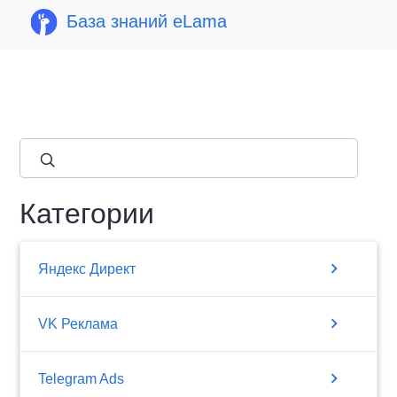
База знаний eLama
close
Категории
chevron_right
Яндекс Директ
chevron_right
VK Реклама
chevron_right
Telegram Ads