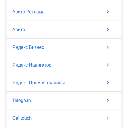
chevron_right
Авито Реклама
chevron_right
Авито
chevron_right
Яндекс Бизнес
chevron_right
Яндекс Навигатор
chevron_right
Яндекс ПромоСтраницы
chevron_right
Telega.in
chevron_right
Calltouch