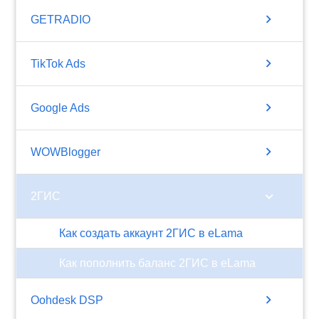
chevron_right
GETRADIO
chevron_right
TikTok Ads
chevron_right
Google Ads
chevron_right
WOWBlogger
chevron_right
2ГИС
Как создать аккаунт 2ГИС в eLama
Как пополнить баланс 2ГИС в eLama
chevron_right
Oohdesk DSP